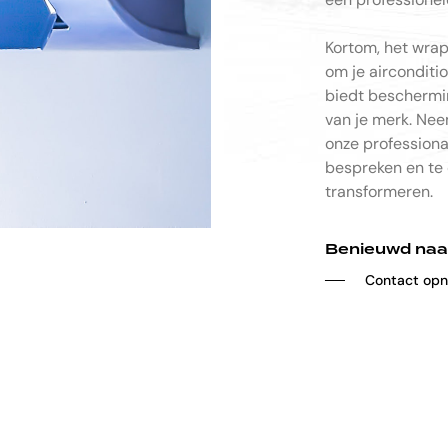
Kortom, het wrap
om je airconditio
biedt beschermin
van je merk. Ne
onze professiona
bespreken en te 
transformeren.
Benieuwd naar
─
─
C
o
n
t
a
c
t
o
p
n