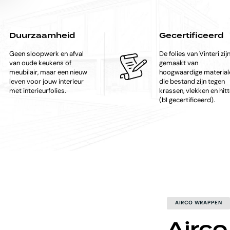
Duurzaamheid
Gecertificeerd
Geen sloopwerk en afval
De folies van Vinteri zij
van oude keukens of
gemaakt van
meubilair, maar een nieuw
hoogwaardige material
leven voor jouw interieur
die bestand zijn tegen
met interieurfolies.
krassen, vlekken en hit
(b1 gecertificeerd).
AIRCO WRAPPEN
Airco