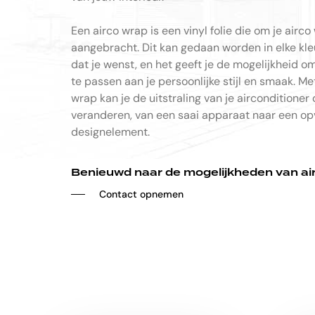
Een airco wrap is een vinyl folie die om je airco
aangebracht. Dit kan gedaan worden in elke kle
dat je wenst, en het geeft je de mogelijkheid om
te passen aan je persoonlijke stijl en smaak. Me
wrap kan je de uitstraling van je airconditioner
veranderen, van een saai apparaat naar een op
designelement.
Benieuwd naar de mogelijkheden van ai
─
─
C
o
n
t
a
c
t
o
p
n
e
m
e
n