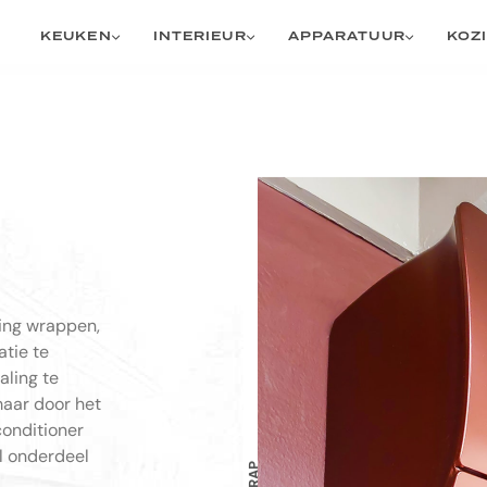
KEUKEN
INTERIEUR
APPARATUUR
KOZ
ning wrappen,
atie te
aling te
maar door het
onditioner
el onderdeel