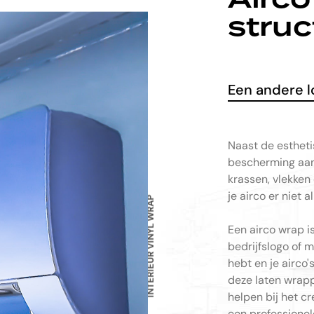
struc
Een andere l
Naast de estheti
bescherming aan 
krassen, vlekken 
je airco er niet 
INTERIEUR VINYL WRAP
Een airco wrap i
bedrijfslogo of 
hebt en je airco's
deze laten wrapp
helpen bij het c
een professionele