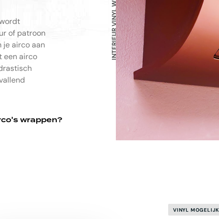
INTERIEUR VINYL WRAP
 wordt
ur of patroon
 je airco aan
t een airco
 drastisch
vallend
rco's wrappen?
VINYL MOGELIJ