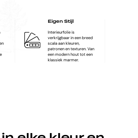
Eigen Stijl
n
Interieurfolie is
verkrijgbaar in een breed
en
scala aan kleuren,
patronen en texturen. Van
te
een modern hout tot een
klassiek marmer.
 in elke kleur en