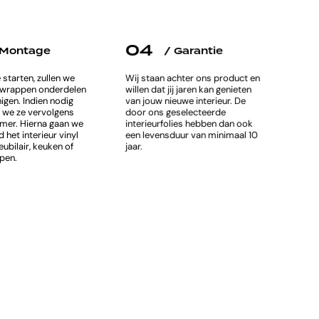
04
 Montage
/ Garantie
starten, zullen we
Wij staan achter ons product en
e wrappen onderdelen
willen dat jij jaren kan genieten
nigen. Indien nodig
van jouw nieuwe interieur. De
 we ze vervolgens
door ons geselecteerde
mer. Hierna gaan we
interieurfolies hebben dan ook
 het interieur vinyl
een levensduur van minimaal 10
bilair, keuken of
jaar.
pen.