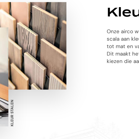
Kleu
Onze airco w
scala aan kl
tot mat en v
Dit maakt het
kiezen die aa
KLEUR STALEN