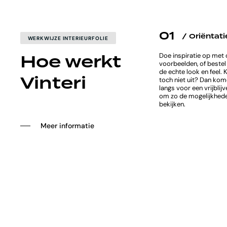
01
/ Oriëntati
WERKWIJZE INTERIEURFOLIE
Hoe werkt
Doe inspiratie op met 
voorbeelden, of bestel
de echte look en feel. 
Vinteri
toch niet uit? Dan kome
langs voor een vrijblij
om zo de mogelijkhed
bekijken.
─
─
M
e
e
r
i
n
f
o
r
m
a
t
i
e