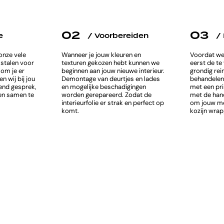
02
03
e
/ Voorbereiden
/
onze vele
Wanneer je jouw kleuren en
Voordat we 
 stalen voor
texturen gekozen hebt kunnen we
eerst de t
Kom je er
beginnen aan jouw nieuwe interieur.
grondig rei
n wij bij jou
Demontage van deurtjes en lades
behandelen
vend gesprek,
en mogelijke beschadigingen
met een pri
en samen te
worden gerepareerd. Zodat de
met de hand
interieurfolie er strak en perfect op
om jouw meu
komt.
kozijn wrap