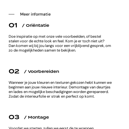
──‏‏‎ ‎‏‏‎ ‎‏‏‎ ‎‏‏‎ ‎‏‏‎ ‎Meer informatie
01
/ Oriëntatie
Doe inspiratie op met onze vele voorbeelden, of bestel
stalen voor de echte look en feel. Kom je er toch niet uit?
Dan komen wij bij jou langs voor een vrijblijvend gesprek, om
zo de mogelijkheden samen te bekijken.
02
/ Voorbereiden
Wanneer je jouw kleuren en texturen gekozen hebt kunnen we
beginnen aan jouw nieuwe interieur. Demontage van deurtjes
en lades en mogelijke beschadigingen worden gerepareerd.
Zodat de interieurfolie er strak en perfect op komt.
03
/ Montage
Voordat we starten, zullen we eerst de te wrappen